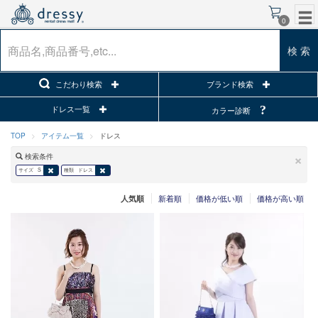
0
検 索
こだわり検索
ブランド検索
ドレス一覧
カラー診断
TOP
アイテム一覧
ドレス
×
検索条件
サイズ
S
種類
ドレス
新着順
価格が低い順
価格が高い順
人気順