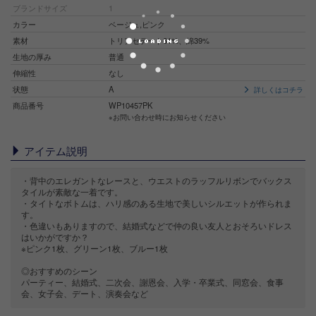
ブランドサイズ
1
カラー
ベージュ,ピンク
素材
トリアセテート61%、綿39%
生地の厚み
普通
伸縮性
なし
状態
A
詳しくはコチラ
商品番号
WP10457PK
※お問い合わせ時にお知らせください
アイテム説明
・背中のエレガントなレースと、ウエストのラッフルリボンでバックス
タイルが素敵な一着です。
・タイトなボトムは、ハリ感のある生地で美しいシルエットが作られま
す。
・色違いもありますので、結婚式などで仲の良い友人とおそろいドレス
はいかがですか？
※ピンク1枚、グリーン1枚、ブルー1枚
◎おすすめのシーン
パーティー、結婚式、二次会、謝恩会、入学・卒業式、同窓会、食事
会、女子会、デート、演奏会など