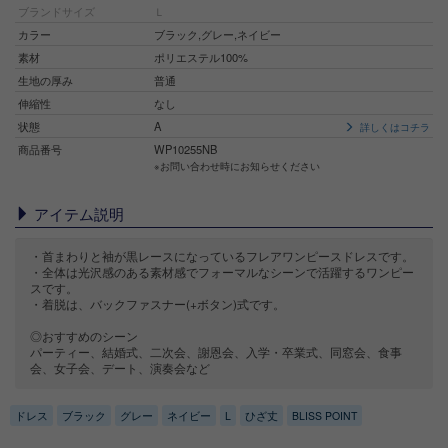
ブランドサイズ
Ｌ
カラー
ブラック,グレー,ネイビー
素材
ポリエステル100%
生地の厚み
普通
伸縮性
なし
状態
A
詳しくはコチラ
商品番号
WP10255NB
※お問い合わせ時にお知らせください
アイテム説明
・首まわりと袖が黒レースになっているフレアワンピースドレスです。
・全体は光沢感のある素材感でフォーマルなシーンで活躍するワンピー
スです。
・着脱は、バックファスナー(+ボタン)式です。
◎おすすめのシーン
パーティー、結婚式、二次会、謝恩会、入学・卒業式、同窓会、食事
会、女子会、デート、演奏会など
ドレス
ブラック
グレー
ネイビー
L
ひざ丈
BLISS POINT