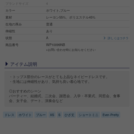
ブランドサイズ
4
カラー
ホワイト,ブルー
素材
レーヨン55%、ポリエステル45%
生地の厚み
普通
伸縮性
あり
状態
A
詳しくはコチラ
商品番号
WP10099NB
※お問い合わせ時にお知らせください
アイテム説明
・トップス部分のレースがとても上品なネイビードレスです。
・生地には伸縮性があり、気持ち良い着心地です。
◎おすすめのシーン
パーティー、結婚式、二次会、謝恩会、入学・卒業式、同窓会、食事
会、女子会、デート、演奏会など
ドレス
ホワイト
ブルー
XS
S
ひざ丈
ショートミニ
Ever-Pretty