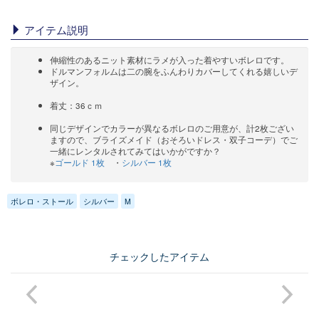
アイテム説明
伸縮性のあるニット素材にラメが入った着やすいボレロです。
ドルマンフォルムは二の腕をふんわりカバーしてくれる嬉しいデ
ザイン。
着丈：36ｃｍ
同じデザインでカラーが異なるボレロのご用意が、計2枚ござい
ますので、ブライズメイド（おそろいドレス・双子コーデ）でご
一緒にレンタルされてみてはいかがですか？
※
ゴールド 1枚
・
シルバー 1枚
ボレロ・ストール
シルバー
M
チェックしたアイテム