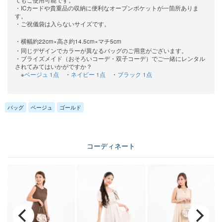
・ICカードや貴重品の収納に便利なオープンポケットが一箇所ありま
す。
・ご祝儀袋は入らないサイズです。
・横幅約22cm×高さ約14.5cm×マチ5cm
・同じデザインでカラーが異なるバッグのご用意がございます。
・ブライズメイド（おそろいコーデ・双子コーデ）でご一緒にレンタル
されてみてはいかがですか？
※
ベージュ 1点
・
ネイビー 1点
・
ブラック 1点
バッグ
ベージュ
ゴールド
コーディネート